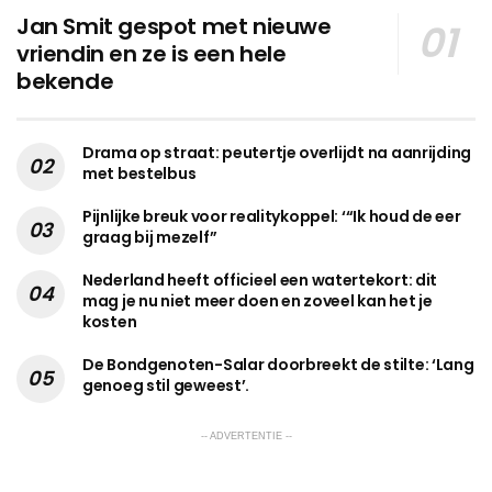
Jan Smit gespot met nieuwe
vriendin en ze is een hele
bekende
Drama op straat: peutertje overlijdt na aanrijding
met bestelbus
Pijnlijke breuk voor realitykoppel: ‘“Ik houd de eer
graag bij mezelf”
Nederland heeft officieel een watertekort: dit
mag je nu niet meer doen en zoveel kan het je
kosten
De Bondgenoten-Salar doorbreekt de stilte: ‘Lang
genoeg stil geweest’.
-- ADVERTENTIE --