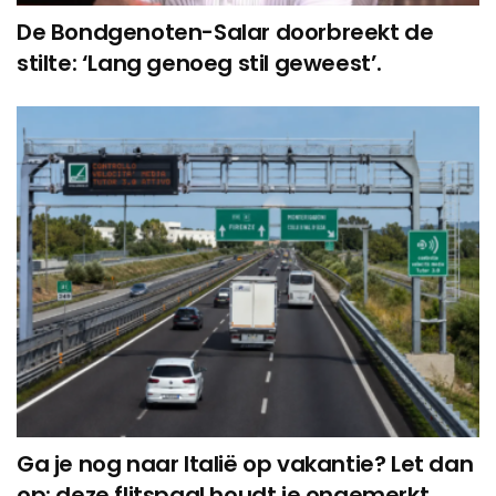
De Bondgenoten-Salar doorbreekt de
stilte: ‘Lang genoeg stil geweest’.
Ga je nog naar Italië op vakantie? Let dan
op: deze flitspaal houdt je ongemerkt