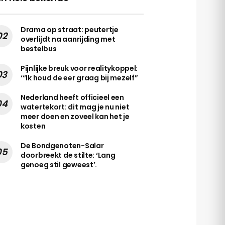
Drama op straat: peutertje
overlijdt na aanrijding met
bestelbus
Pijnlijke breuk voor realitykoppel:
‘“Ik houd de eer graag bij mezelf”
Nederland heeft officieel een
watertekort: dit mag je nu niet
meer doen en zoveel kan het je
kosten
De Bondgenoten-Salar
doorbreekt de stilte: ‘Lang
genoeg stil geweest’.