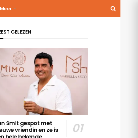
Meer
EST GELEZEN
an Smit gespot met
euwe vriendin en ze is
en hele bekende