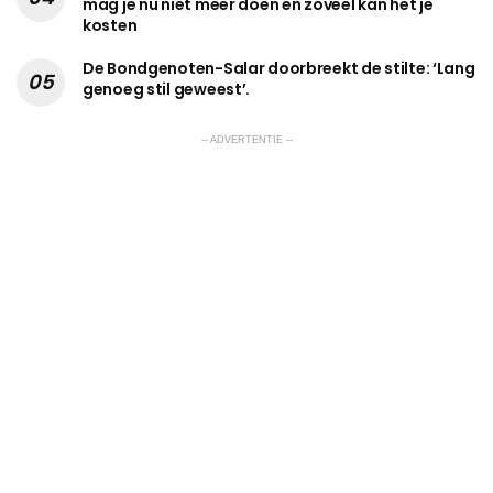
mag je nu niet meer doen en zoveel kan het je
kosten
De Bondgenoten-Salar doorbreekt de stilte: ‘Lang
genoeg stil geweest’.
-- ADVERTENTIE --