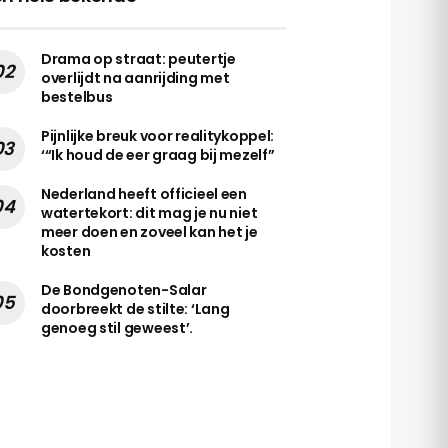
Drama op straat: peutertje
overlijdt na aanrijding met
bestelbus
Pijnlijke breuk voor realitykoppel:
‘“Ik houd de eer graag bij mezelf”
Nederland heeft officieel een
watertekort: dit mag je nu niet
meer doen en zoveel kan het je
kosten
De Bondgenoten-Salar
doorbreekt de stilte: ‘Lang
genoeg stil geweest’.