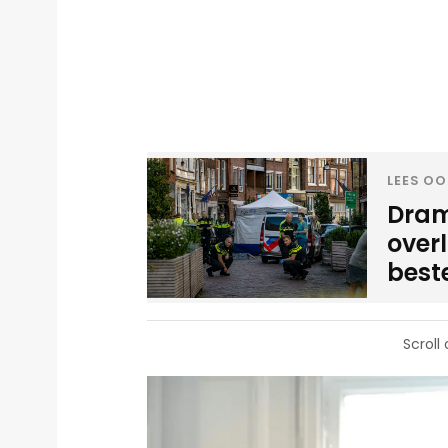
LEES OO
Dram
overl
best
Scroll