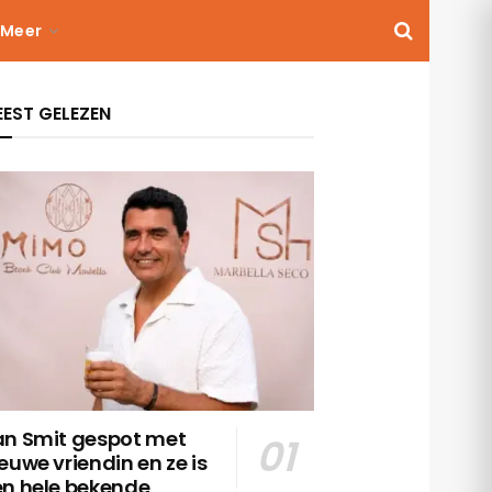
Meer
EST GELEZEN
an Smit gespot met
euwe vriendin en ze is
en hele bekende