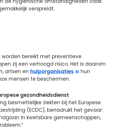
ijn de hygiënische omstandigheden vaak
emakkelijk verspreidt.
worden bereikt met preventieve
pen zij een verhoogd risico. Het is daarom
n, artsen en
hulporganisaties
hun
deze mensen te beschermen.
Europese gezondheidsdienst
ng besmettelijke ziekten bij het Europese
bestrijding (ECDC), benadrukt het gevaar:
t rondgaan in kwetsbare gemeenschappen,
probleem.”