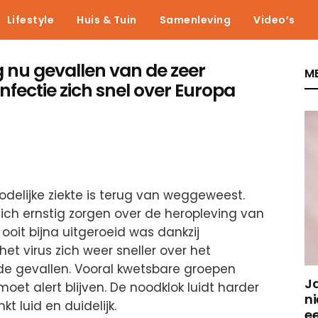
Lifestyle
Huis & Tuin
Samenleving
Video’s
nu gevallen van de zeer
ME
infectie zich snel over Europa
delijke ziekte is terug van weggeweest.
ch ernstig zorgen over de heropleving van
e ooit bijna uitgeroeid was dankzij
het virus zich weer sneller over het
gde gevallen. Vooral kwetsbare groepen
J
et alert blijven. De noodklok luidt harder
ni
kt luid en duidelijk.
e