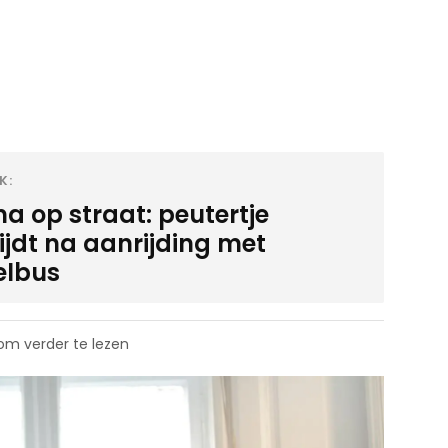
K:
a op straat: peutertje
ijdt na aanrijding met
elbus
 om verder te lezen