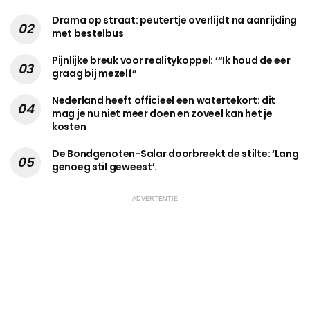
Drama op straat: peutertje overlijdt na aanrijding
met bestelbus
Pijnlijke breuk voor realitykoppel: ‘“Ik houd de eer
graag bij mezelf”
Nederland heeft officieel een watertekort: dit
mag je nu niet meer doen en zoveel kan het je
kosten
De Bondgenoten-Salar doorbreekt de stilte: ‘Lang
genoeg stil geweest’.
-- ADVERTENTIE --