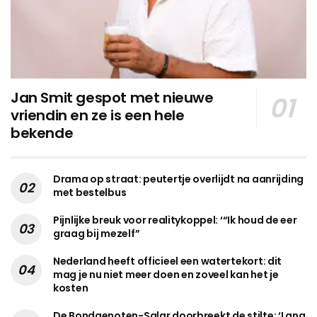
Jan Smit gespot met nieuwe
vriendin en ze is een hele
bekende
Drama op straat: peutertje overlijdt na aanrijding
met bestelbus
Pijnlijke breuk voor realitykoppel: ‘“Ik houd de eer
graag bij mezelf”
Nederland heeft officieel een watertekort: dit
mag je nu niet meer doen en zoveel kan het je
kosten
De Bondgenoten-Salar doorbreekt de stilte: ‘Lang