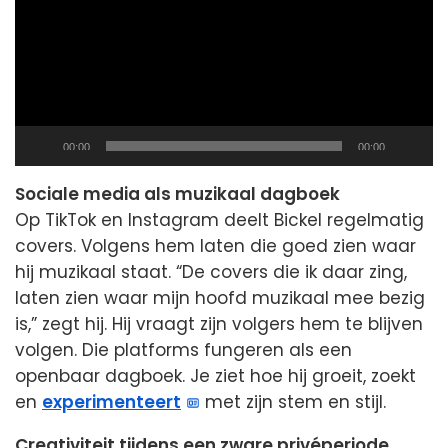
Current
Total
00:00
00:00
time
duration
Sociale media als muzikaal dagboek
Op TikTok en Instagram deelt Bickel regelmatig
covers. Volgens hem laten die goed zien waar
hij muzikaal staat. “De covers die ik daar zing,
laten zien waar mijn hoofd muzikaal mee bezig
is,” zegt hij. Hij vraagt zijn volgers hem te blijven
volgen. Die platforms fungeren als een
openbaar dagboek. Je ziet hoe hij groeit, zoekt
en
experimenteert
met zijn stem en stijl.
Creativiteit tijdens een zware privéperiode