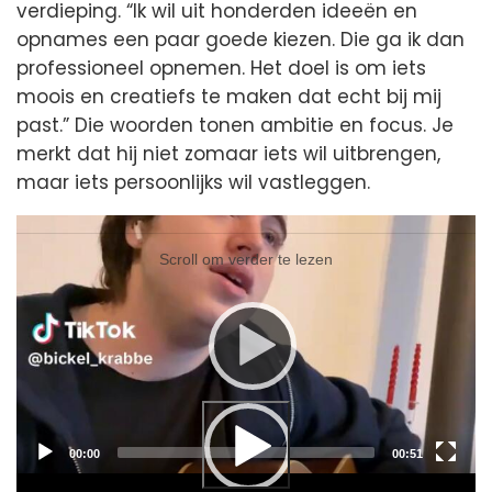
verdieping. “Ik wil uit honderden ideeën en
opnames een paar goede kiezen. Die ga ik dan
professioneel opnemen. Het doel is om iets
moois en creatiefs te maken dat echt bij mij
past.” Die woorden tonen ambitie en focus. Je
merkt dat hij niet zomaar iets wil uitbrengen,
maar iets persoonlijks wil vastleggen.
Videospeler
Videospeler
Scroll om verder te lezen
Current
Total
00:00
00:51
time
duration