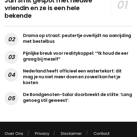
Jan Smit gespot met nieuwe
vriendin en ze is een hele
bekende
Drama op straat: peutertje overlijdt na aanrijding
met bestelbus
Pijnlijke breuk voor realitykoppel: ‘“Ik houd de eer
graag bij mezelf”
Nederland heeft officieel een watertekort: dit
mag je nu niet meer doen en zoveel kan het je
kosten
De Bondgenoten-Salar doorbreekt de stilte: ‘Lang
genoeg stil geweest’.
Over Ons
Privacy
Disclaimer
Contact