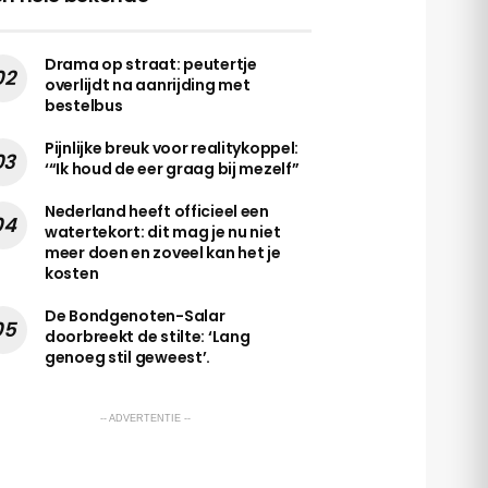
Drama op straat: peutertje
overlijdt na aanrijding met
bestelbus
Pijnlijke breuk voor realitykoppel:
‘“Ik houd de eer graag bij mezelf”
Nederland heeft officieel een
watertekort: dit mag je nu niet
meer doen en zoveel kan het je
kosten
De Bondgenoten-Salar
doorbreekt de stilte: ‘Lang
genoeg stil geweest’.
-- ADVERTENTIE --