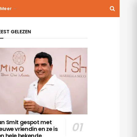
Meer
EST GELEZEN
an Smit gespot met
euwe vriendin en ze is
en hele bekende