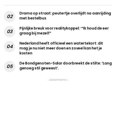
Drama op straat: peutertje overlijdt na aanrijding
met bestelbus
Pijnlijke breuk voor realitykoppel: ‘“Ik houd de eer
graag bij mezelf”
Nederland heeft officieel een watertekort: dit
mag je nu niet meer doen en zoveel kan het je
kosten
De Bondgenoten-Salar doorbreekt de stilte: ‘Lang
genoeg stil geweest’.
-- ADVERTENTIE --