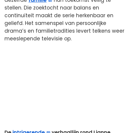
dezelfde
familie
hun toekomst veilig te
stellen. Die zoektocht naar balans en
continuïteit maakt de serie herkenbaar en
geliefd. Het samenspel van persoonlijke
drama’s en familietradities levert telkens weer
meeslepende televisie op.
De
intrigerende
verhaallijn rond Lianne