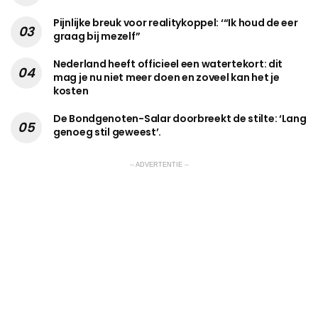
Pijnlijke breuk voor realitykoppel: ‘“Ik houd de eer
graag bij mezelf”
Nederland heeft officieel een watertekort: dit
mag je nu niet meer doen en zoveel kan het je
kosten
De Bondgenoten-Salar doorbreekt de stilte: ‘Lang
genoeg stil geweest’.
-- ADVERTENTIE --