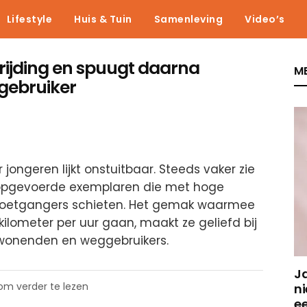
Lifestyle
Huis & Tuin
Samenleving
Video’s
rijding en spuugt daarna
ME
gebruiker
jongeren lijkt onstuitbaar. Steeds vaker zie
n opgevoerde exemplaren die met hoge
n voetgangers schieten. Het gemak waarmee
kilometer per uur gaan, maakt ze geliefd bij
mwonenden en weggebruikers.
J
 om verder te lezen
ni
e