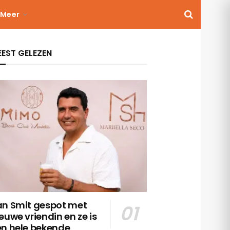
Meer
EST GELEZEN
an Smit gespot met
euwe vriendin en ze is
en hele bekende