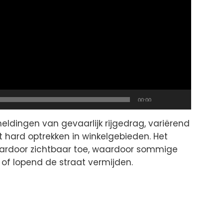
Total
00:00
duration
ldingen van gevaarlijk rijgedrag, variërend
t hard optrekken in winkelgebieden. Het
ardoor zichtbaar toe, waardoor sommige
 of lopend de straat vermijden.