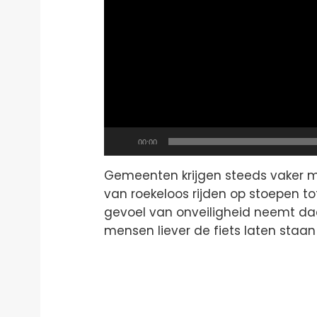
Current
00:00
time
Gemeenten krijgen steeds vaker me
van roekeloos rijden op stoepen to
gevoel van onveiligheid neemt da
mensen liever de fiets laten staan