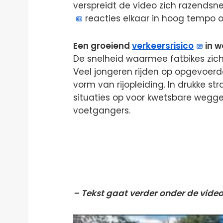
verspreidt de video zich razendsn
reacties elkaar in hoog tempo 
Een groeiend
verkeersrisico
in w
De snelheid waarmee fatbikes zic
Veel jongeren rijden op opgevoerd
vorm van rijopleiding. In drukke st
situaties op voor kwetsbare wegge
voetgangers.
– Tekst gaat verder onder de video
Videospeler
Videospeler