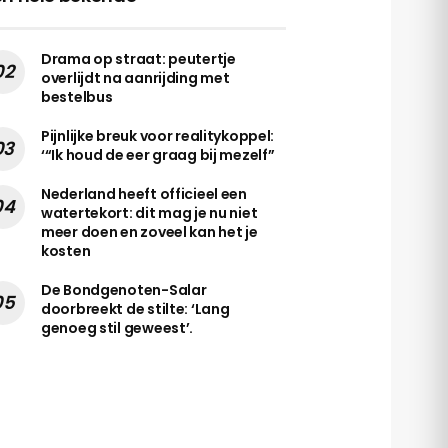
Drama op straat: peutertje
overlijdt na aanrijding met
bestelbus
Pijnlijke breuk voor realitykoppel:
‘“Ik houd de eer graag bij mezelf”
Nederland heeft officieel een
watertekort: dit mag je nu niet
meer doen en zoveel kan het je
kosten
De Bondgenoten-Salar
doorbreekt de stilte: ‘Lang
genoeg stil geweest’.