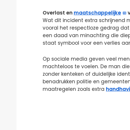
Overlast en
maatschappelijke
v
Wat dit incident extra schrijnend m
vooral het respectloze gedrag dat
een daad van minachting die diep 
staat symbool voor een verlies aa
Op sociale media geven veel mens
machteloos te voelen. De man di
zonder kenteken of duidelijke identi
benadrukken politie en gemeenten 
maatregelen zoals extra
handhav