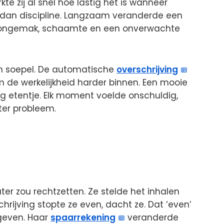
kte zij al snel hoe lastig het is wanneer
en dan discipline. Langzaam veranderde een
ol ongemak, schaamte en een onverwachte
n soepel. De automatische
overschrijving
m de werkelijkheid harder binnen. Een mooie
ig etentje. Elk moment voelde onschuldig,
ter probleem.
ater zou rechtzetten. Ze stelde het inhalen
hrijving stopte ze even, dacht ze. Dat ‘even’
egeven. Haar
spaarrekening
veranderde