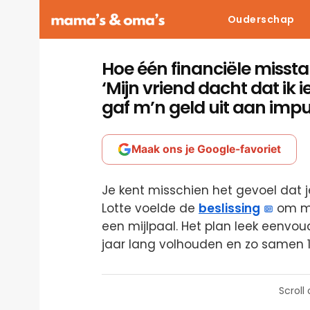
Ouderschap
Hoe één financiële misstap
‘Mijn vriend dacht dat ik
gaf m’n geld uit aan imp
Maak ons je Google-favoriet
Je kent misschien het gevoel dat j
Lotte voelde de
beslissing
om me
een mijlpaal. Het plan leek eenvou
jaar lang volhouden en zo samen 
Scroll