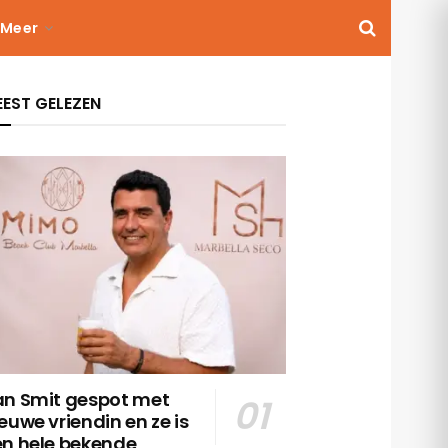
Meer
EST GELEZEN
an Smit gespot met
euwe vriendin en ze is
en hele bekende