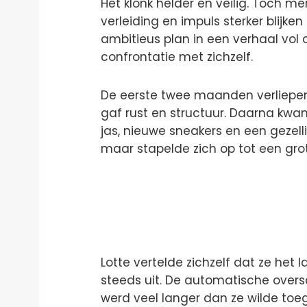
Het klonk helder en veilig. Toch mer
verleiding en impuls sterker blijk
ambitieus plan in een verhaal v
confrontatie met zichzelf.
De eerste twee maanden verliepe
gaf rust en structuur. Daarna kwa
jas, nieuwe sneakers en een gezell
maar stapelde zich op tot een gro
Lotte vertelde zichzelf dat ze het l
steeds uit. De automatische oversc
werd veel langer dan ze wilde to