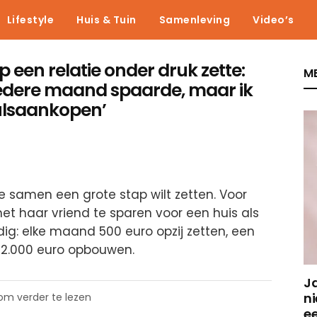
Lifestyle
Huis & Tuin
Samenleving
Video’s
 een relatie onder druk zette:
ME
 iedere maand spaarde, maar ik
ulsaankopen’
e samen een grote stap wilt zetten. Voor
t haar vriend te sparen voor een huis als
dig: elke maand 500 euro opzij zetten, een
12.000 euro opbouwen.
J
ni
 om verder te lezen
e