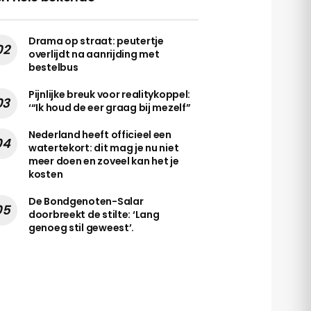
Drama op straat: peutertje
overlijdt na aanrijding met
bestelbus
Pijnlijke breuk voor realitykoppel:
‘“Ik houd de eer graag bij mezelf”
Nederland heeft officieel een
watertekort: dit mag je nu niet
meer doen en zoveel kan het je
kosten
De Bondgenoten-Salar
doorbreekt de stilte: ‘Lang
genoeg stil geweest’.