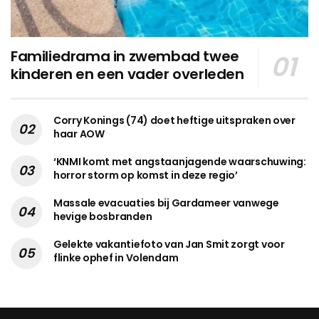
Familiedrama in zwembad twee
kinderen en een vader overleden
Corry Konings (74) doet heftige uitspraken over
haar AOW
‘KNMI komt met angstaanjagende waarschuwing:
horror storm op komst in deze regio’
Massale evacuaties bij Gardameer vanwege
hevige bosbranden
Gelekte vakantiefoto van Jan Smit zorgt voor
flinke ophef in Volendam