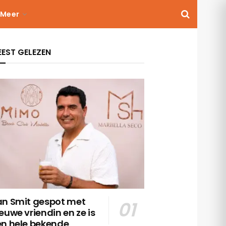
Meer
EST GELEZEN
an Smit gespot met
euwe vriendin en ze is
en hele bekende