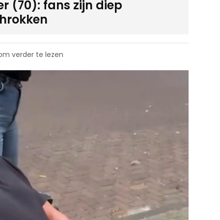
 (70): fans zijn diep
hrokken
 om verder te lezen