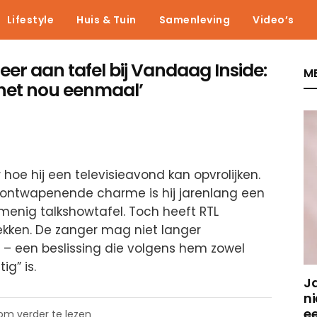
Lifestyle
Huis & Tuin
Samenleving
Video’s
er aan tafel bij Vandaag Inside:
ME
 het nou eenmaal’
hoe hij een televisieavond kan opvrolijken.
n ontwapenende charme is hij jarenlang een
enig talkshowtafel. Toch heeft RTL
rekken. De zanger mag niet langer
– een beslissing die volgens hem zowel
ig” is.
J
ni
e
 om verder te lezen