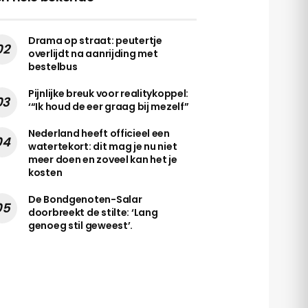
Drama op straat: peutertje
overlijdt na aanrijding met
bestelbus
Pijnlijke breuk voor realitykoppel:
‘“Ik houd de eer graag bij mezelf”
Nederland heeft officieel een
watertekort: dit mag je nu niet
meer doen en zoveel kan het je
kosten
De Bondgenoten-Salar
doorbreekt de stilte: ‘Lang
genoeg stil geweest’.