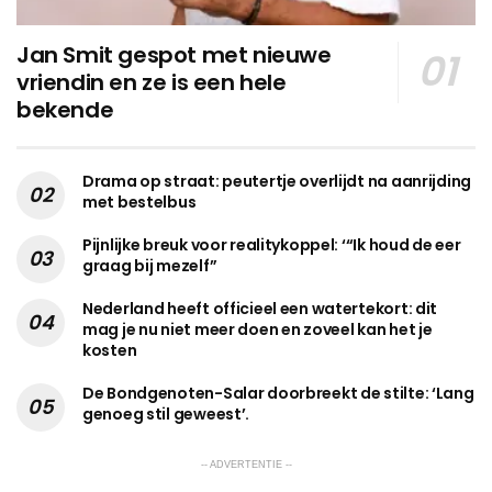
Jan Smit gespot met nieuwe
vriendin en ze is een hele
bekende
Drama op straat: peutertje overlijdt na aanrijding
met bestelbus
Pijnlijke breuk voor realitykoppel: ‘“Ik houd de eer
graag bij mezelf”
Nederland heeft officieel een watertekort: dit
mag je nu niet meer doen en zoveel kan het je
kosten
De Bondgenoten-Salar doorbreekt de stilte: ‘Lang
genoeg stil geweest’.
-- ADVERTENTIE --