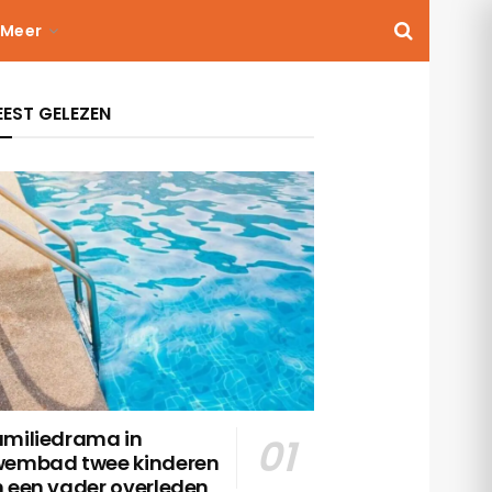
Meer
EST GELEZEN
amiliedrama in
wembad twee kinderen
n een vader overleden