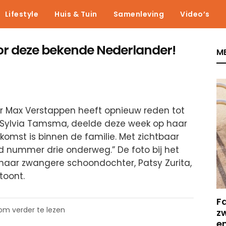
Lifestyle
Huis & Tuin
Samenleving
Video’s
r deze bekende Nederlander!
ME
r Max Verstappen heeft opnieuw reden tot
, Sylvia Tamsma, deelde deze week op haar
komst is binnen de familie. Met zichtbaar
nd nummer drie onderweg.” De foto bij het
haar zwangere schoondochter, Patsy Zurita,
toont.
F
 om verder te lezen
z
e