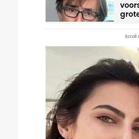
voor
grot
Scroll