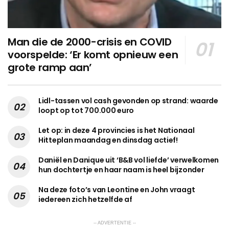
Man die de 2000-crisis en COVID
voorspelde: ‘Er komt opnieuw een
grote ramp aan’
Lidl-tassen vol cash gevonden op strand: waarde
loopt op tot 700.000 euro
Let op: in deze 4 provincies is het Nationaal
Hitteplan maandag en dinsdag actief!
Daniël en Danique uit ‘B&B vol liefde’ verwelkomen
hun dochtertje en haar naam is heel bijzonder
Na deze foto’s van Leontine en John vraagt
iedereen zich hetzelfde af
-- ADVERTENTIE --