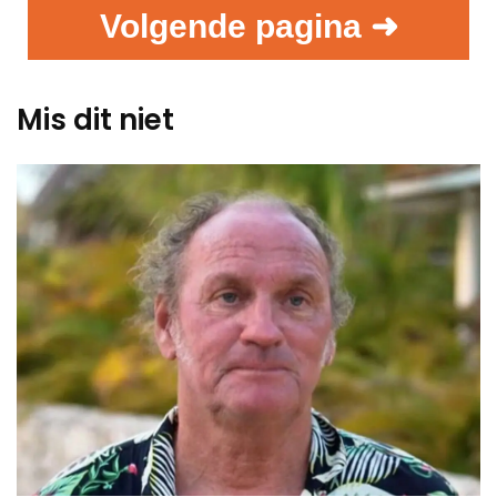
Volgende pagina ➜
Mis dit niet