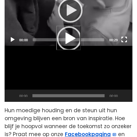
Current
Total
00:00
00:29
time
duration
Current
Total
00:00
00:00
time
duration
Hun moedige houding en de steun uit hun
omgeving blijven een bron van inspiratie. Hoe
blijf je hoopvol wanneer de toekomst zo onzeker
is? Praat mee op onze
Facebookpagina
en