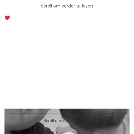
Scroll om verder te lezen
Videospeler
Videospeler
Scroll om verder te lezen