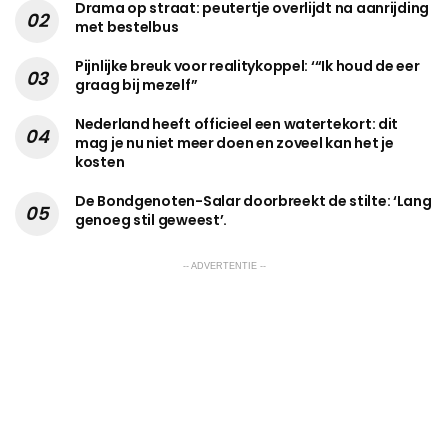
Drama op straat: peutertje overlijdt na aanrijding
met bestelbus
Pijnlijke breuk voor realitykoppel: ‘“Ik houd de eer
graag bij mezelf”
Nederland heeft officieel een watertekort: dit
mag je nu niet meer doen en zoveel kan het je
kosten
De Bondgenoten-Salar doorbreekt de stilte: ‘Lang
genoeg stil geweest’.
-- ADVERTENTIE --