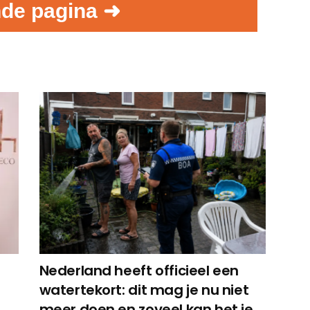
de pagina ➜
Nederland heeft officieel een
watertekort: dit mag je nu niet
meer doen en zoveel kan het je