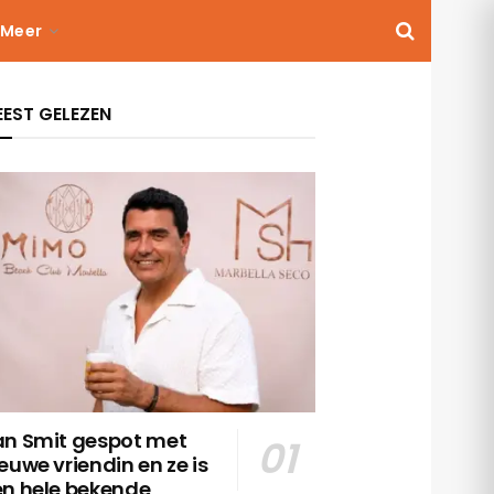
Meer
EST GELEZEN
an Smit gespot met
euwe vriendin en ze is
en hele bekende