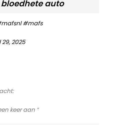
bloedhete auto
mafsnl
#mafs
l 29, 2025
acht:
 een keer aan “