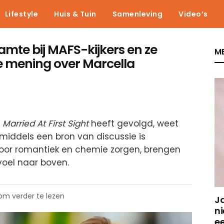
Lifestyle
Huis & Tuin
Samenleving
Video’s
mte bij MAFS-kijkers en ze
ME
e mening over Marcella
n
Married At First Sight
heeft gevolgd, weet
nmiddels een bron van discussie is
or romantiek en chemie zorgen, brengen
voel naar boven.
 om verder te lezen
J
ni
e