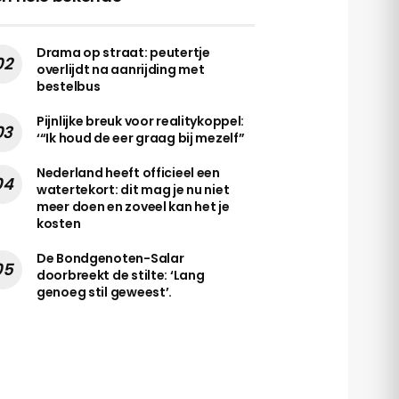
Drama op straat: peutertje
overlijdt na aanrijding met
bestelbus
Pijnlijke breuk voor realitykoppel:
‘“Ik houd de eer graag bij mezelf”
Nederland heeft officieel een
watertekort: dit mag je nu niet
meer doen en zoveel kan het je
kosten
De Bondgenoten-Salar
doorbreekt de stilte: ‘Lang
genoeg stil geweest’.