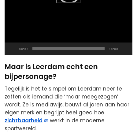
Current
Total
00:00
00:00
time
duration
Maar is Leerdam echt een
bijpersonage?
Tegelijk is het te simpel om Leerdam neer te
zetten als iemand die ‘maar meegezogen’
wordt. Ze is mediawijs, bouwt al jaren aan haar
eigen merk en begrijpt heel goed hoe
zichtbaarheid
werkt in de moderne
sportwereld.