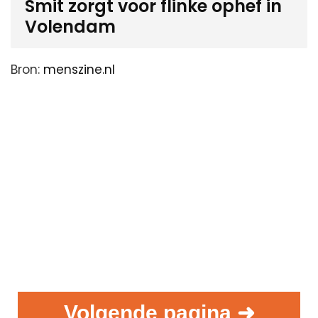
Smit zorgt voor flinke ophef in
Volendam
Bron:
menszine.nl
Volgende pagina ➜