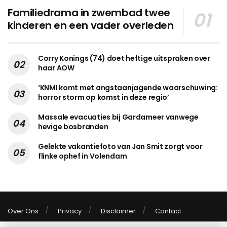
Familiedrama in zwembad twee
kinderen en een vader overleden
Corry Konings (74) doet heftige uitspraken over
haar AOW
‘KNMI komt met angstaanjagende waarschuwing:
horror storm op komst in deze regio’
Massale evacuaties bij Gardameer vanwege
hevige bosbranden
Gelekte vakantiefoto van Jan Smit zorgt voor
flinke ophef in Volendam
Over Ons
Privacy
Disclaimer
Contact
© 2026 Mama's & Oma's - Praktische tips en ideeën