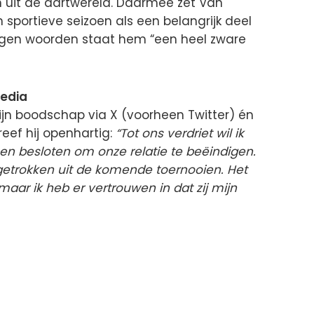
en uit de dartwereld. Daarmee zet Van
 sportieve seizoen als een belangrijk deel
n eigen woorden staat hem “een heel zware
media
jn boodschap via X (voorheen Twitter) én
reef hij openhartig:
“Tot ons verdriet wil ik
en besloten om onze relatie te beëindigen.
ggetrokken uit de komende toernooien. Het
 maar ik heb er vertrouwen in dat zij mijn