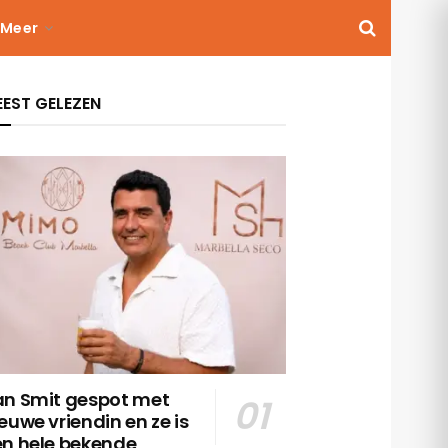
Meer
EST GELEZEN
an Smit gespot met
euwe vriendin en ze is
en hele bekende