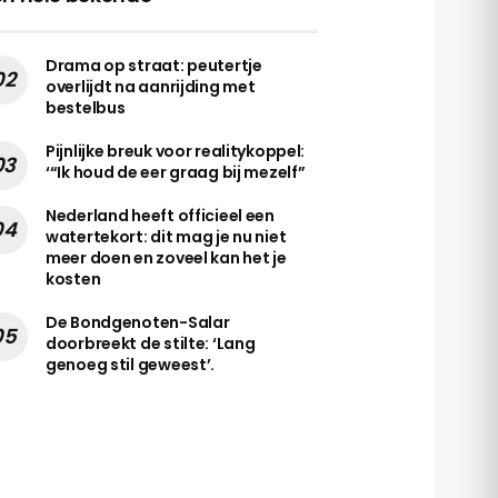
Drama op straat: peutertje
overlijdt na aanrijding met
bestelbus
Pijnlijke breuk voor realitykoppel:
‘“Ik houd de eer graag bij mezelf”
Nederland heeft officieel een
watertekort: dit mag je nu niet
meer doen en zoveel kan het je
kosten
De Bondgenoten-Salar
doorbreekt de stilte: ‘Lang
genoeg stil geweest’.