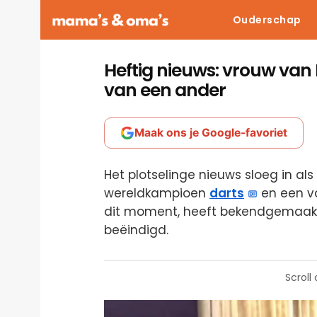
Ouderschap
Heftig nieuws: vrouw va
van een ander
Maak ons je Google-favoriet
Het plotselinge nieuws sloeg in al
wereldkampioen
darts
en een v
dit moment, heeft bekendgemaakt d
beëindigd.
Scroll