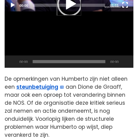
Current
Total
00:00
01:11
time
duration
Current
Total
00:00
00:00
time
duration
De opmerkingen van Humberto zijn niet alleen
een
steunbetuiging
aan Dione de Graaff,
maar ook een oproep tot verandering binnen
de NOS. Of de organisatie deze kritiek serieus
zal nemen en actie onderneemt, is nog
onduidelijk. Voorlopig lijken de structurele
problemen waar Humberto op wijst, diep
verankerd te zijn.