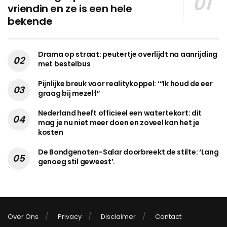
vriendin en ze is een hele
bekende
Drama op straat: peutertje overlijdt na aanrijding
met bestelbus
Pijnlijke breuk voor realitykoppel: ‘“Ik houd de eer
graag bij mezelf”
Nederland heeft officieel een watertekort: dit
mag je nu niet meer doen en zoveel kan het je
kosten
De Bondgenoten-Salar doorbreekt de stilte: ‘Lang
genoeg stil geweest’.
Over Ons
Privacy
Disclaimer
Contact