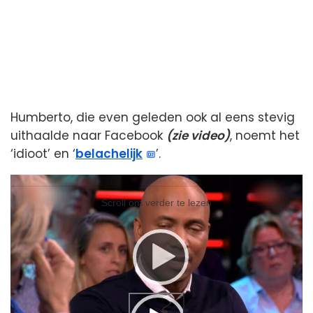
Humberto, die even geleden ook al eens stevig
uithaalde naar Facebook
(zie video)
, noemt het
‘idioot’ en ‘
belachelijk
’.
Videospeler
Videospeler
Scroll om verder te lezen