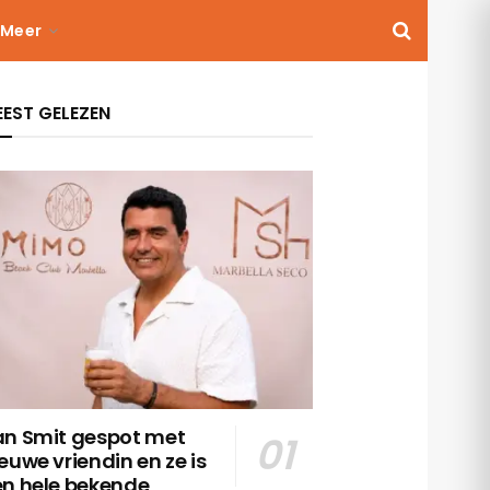
Meer
EST GELEZEN
an Smit gespot met
euwe vriendin en ze is
en hele bekende