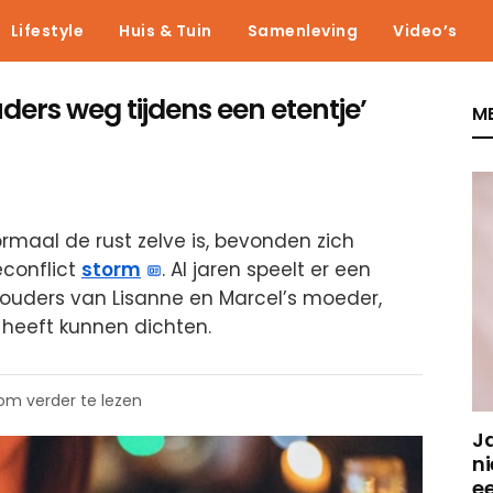
Lifestyle
Huis & Tuin
Samenleving
Video’s
ders weg tijdens een etentje’
ME
ormaal de rust zelve is, bevonden zich
econflict
storm
. Al jaren speelt er een
 ouders van Lisanne en Marcel’s moeder,
 heeft kunnen dichten.
 om verder te lezen
J
ni
e