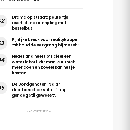
Drama op straat: peutertje
overlijdt na aanrijding met
bestelbus
Pijnlijke breuk voor realitykoppel:
‘“Ik houd de eer graag bij mezelf”
Nederland heeft officieel een
watertekort: dit mag je nu niet
meer doen en zoveel kan het je
kosten
De Bondgenoten-Salar
doorbreekt de stilte: ‘Lang
genoeg stil geweest’.
-- ADVERTENTIE --