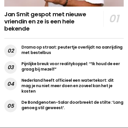
Jan Smit gespot met nieuwe
vriendin en ze is een hele
bekende
Drama op straat: peutertje overlijdt na aanrijding
met bestelbus
Pijnlijke breuk voor realitykoppel: ‘“Ik houd de eer
graag bij mezelf”
Nederland heeft officieel een watertekort: dit
mag je nu niet meer doen en zoveel kan het je
kosten
De Bondgenoten-Salar doorbreekt de stilte: ‘Lang
genoeg stil geweest’.