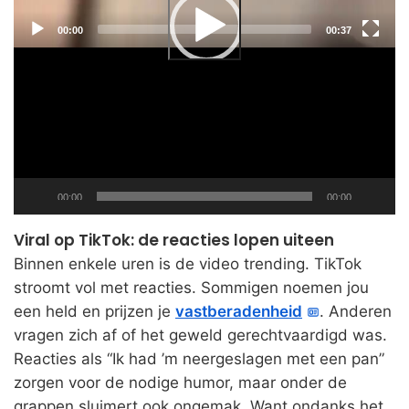
Current
Total
00:00
00:37
time
duration
Current
Total
00:00
00:00
time
duration
Viral op TikTok: de reacties lopen uiteen
Binnen enkele uren is de video trending. TikTok
stroomt vol met reacties. Sommigen noemen jou
een held en prijzen je
vastberadenheid
. Anderen
vragen zich af of het geweld gerechtvaardigd was.
Reacties als “Ik had ’m neergeslagen met een pan”
zorgen voor de nodige humor, maar onder de
grappen sluimert ook ongemak. Want ondanks het