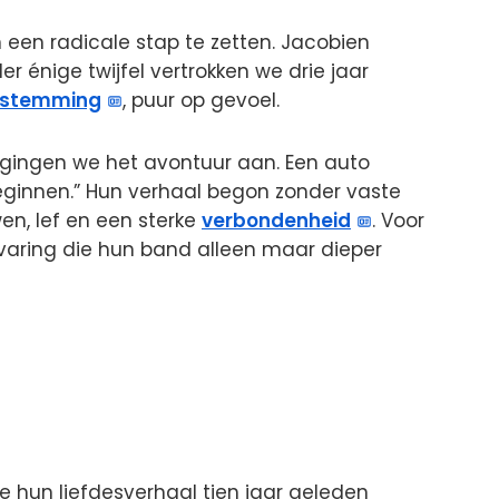
n een radicale stap te zetten. Jacobien
der énige twijfel vertrokken we drie jaar
estemming
, puur op gevoel.
 gingen we het avontuur aan. Een auto
eginnen.” Hun verhaal begon zonder vaste
en, lef en een sterke
verbondenheid
. Voor
varing die hun band alleen maar dieper
oe hun liefdesverhaal tien jaar geleden