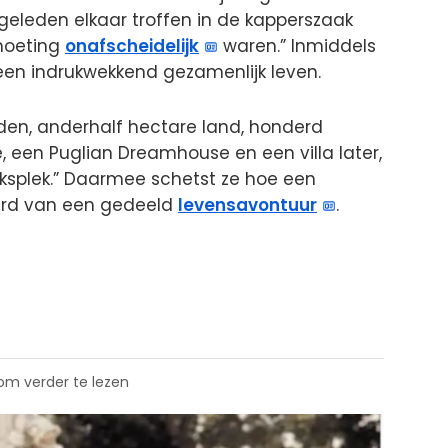
 geleden elkaar troffen in de kapperszaak
moeting
onafscheidelijk
waren.” Inmiddels
 een indrukwekkend gezamenlijk leven.
nden, anderhalf hectare land, honderd
ie, een Puglian Dreamhouse en een villa later,
ksplek.” Daarmee schetst ze hoe een
erd van een gedeeld
levensavontuur
.
 om verder te lezen