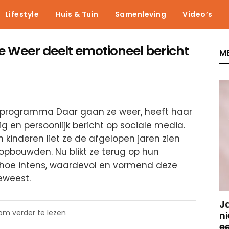
Lifestyle
Huis & Tuin
Samenleving
Video’s
e Weer deelt emotioneel bericht
ME
ieprogramma Daar gaan ze weer, heeft haar
 en persoonlijk bericht op sociale media.
inderen liet ze de afgelopen jaren zien
n opbouwden. Nu blikt ze terug op hun
 hoe intens, waardevol en vormend deze
eweest.
J
 om verder te lezen
ni
e