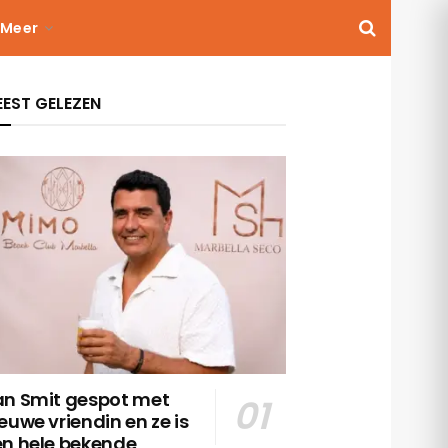
Meer
EST GELEZEN
an Smit gespot met
euwe vriendin en ze is
en hele bekende