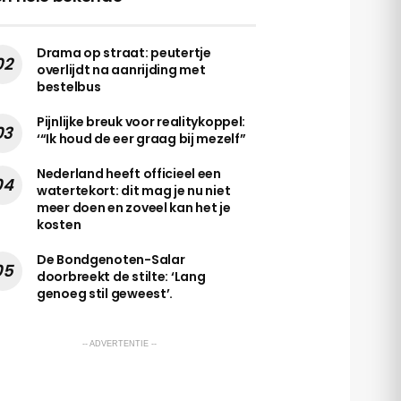
Drama op straat: peutertje
overlijdt na aanrijding met
bestelbus
Pijnlijke breuk voor realitykoppel:
‘“Ik houd de eer graag bij mezelf”
Nederland heeft officieel een
watertekort: dit mag je nu niet
meer doen en zoveel kan het je
kosten
De Bondgenoten-Salar
doorbreekt de stilte: ‘Lang
genoeg stil geweest’.
-- ADVERTENTIE --