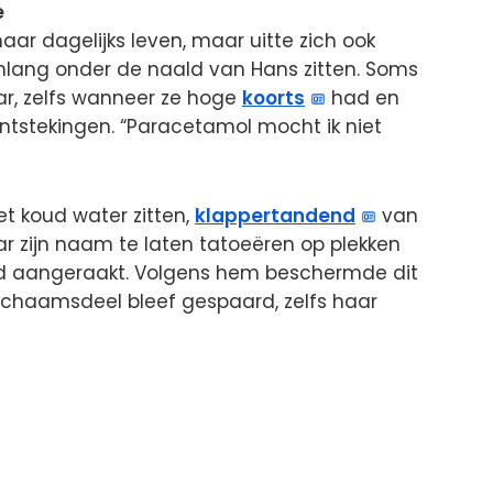
e
haar dagelijks leven, maar uitte zich ook
nlang onder de naald van Hans zitten. Soms
ar, zelfs wanneer ze hoge
koorts
had en
ntstekingen. “Paracetamol mocht ik niet
t koud water zitten,
klappertandend
van
aar zijn naam te laten tatoeëren op plekken
d aangeraakt. Volgens hem beschermde dit
lichaamsdeel bleef gespaard, zelfs haar