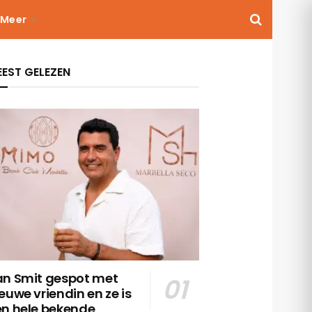
Meer
EST GELEZEN
an Smit gespot met
euwe vriendin en ze is
en hele bekende