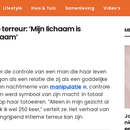
Lifestyle
Huis & Tuin
Samenleving
Video’s
terreur: ‘Mijn lichaam is
ME
naam’
der de controle van een man die haar leven
gon als een relatie die zij als een goddelijke
en nachtmerrie van
manipulatie
, controle
m werd symbool van zijn macht: in totaal
op haar tatoeëren. “Alleen in mijn gezicht al
k ik wel 250 keer,” vertelt ze. Het verhaal van
J
ngrijpend intieme terreur kan zijn.
ni
e