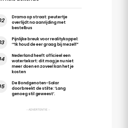
Drama op straat: peutertje
overlijdt na aanrijding met
bestelbus
Pijnlijke breuk voor realitykoppel:
‘“Ik houd de eer graag bij mezelf”
Nederland heeft officieel een
watertekort: dit mag je nu niet
meer doen en zoveel kan het je
kosten
De Bondgenoten-Salar
doorbreekt de stilte: ‘Lang
genoeg stil geweest’.
-- ADVERTENTIE --