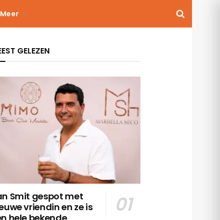
Meer
EST GELEZEN
an Smit gespot met
euwe vriendin en ze is
en hele bekende