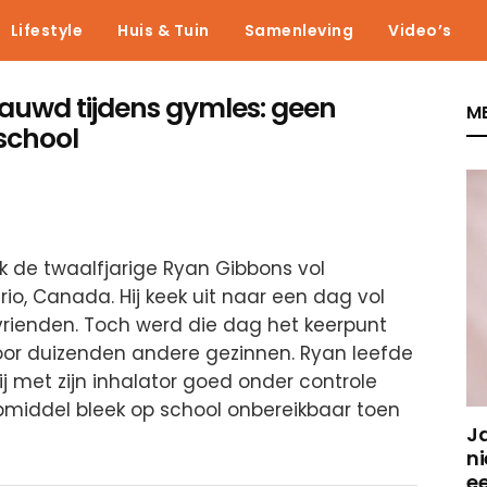
Lifestyle
Huis & Tuin
Samenleving
Video’s
nauwd tijdens gymles: geen
ME
school
k de twaalfjarige Ryan Gibbons vol
o, Canada. Hij keek uit naar een dag vol
 vrienden. Toch werd die dag het keerpunt
voor duizenden andere gezinnen. Ryan leefde
 met zijn inhalator goed onder controle
ulpmiddel bleek op school onbereikbaar toen
J
ni
e