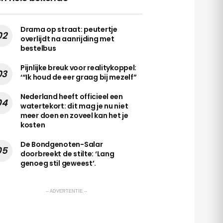
Drama op straat: peutertje
overlijdt na aanrijding met
bestelbus
Pijnlijke breuk voor realitykoppel:
‘“Ik houd de eer graag bij mezelf”
Nederland heeft officieel een
watertekort: dit mag je nu niet
meer doen en zoveel kan het je
kosten
De Bondgenoten-Salar
doorbreekt de stilte: ‘Lang
genoeg stil geweest’.
-- ADVERTENTIE --