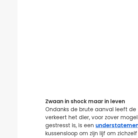
Zwaan in shock maar in leven
Ondanks de brute aanval leeft d
verkeert het dier, voor zover mogeli
gestresst is, is een
understateme
kussensloop om zijn lijf om zichzel