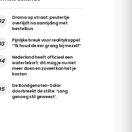
Drama op straat: peutertje
overlijdt na aanrijding met
bestelbus
Pijnlijke breuk voor realitykoppel:
‘“Ik houd de eer graag bij mezelf”
Nederland heeft officieel een
watertekort: dit mag je nu niet
meer doen en zoveel kan het je
kosten
De Bondgenoten-Salar
doorbreekt de stilte: ‘Lang
genoeg stil geweest’.