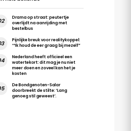
Drama op straat: peutertje
overlijdt na aanrijding met
bestelbus
Pijnlijke breuk voor realitykoppel:
‘“Ik houd de eer graag bij mezelf”
Nederland heeft officieel een
watertekort: dit mag je nu niet
meer doen en zoveel kan het je
kosten
De Bondgenoten-Salar
doorbreekt de stilte: ‘Lang
genoeg stil geweest’.