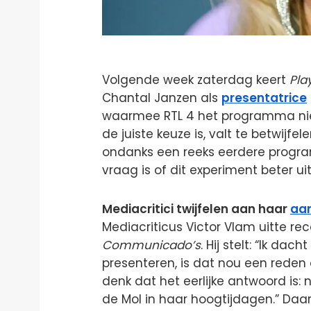
Volgende week zaterdag keert
Pla
Chantal Janzen als
presentatrice
waarmee RTL 4 het programma nieu
de juiste keuze is, valt te betwijfe
ondanks een reeks eerdere program
vraag is of dit experiment beter ui
Mediacritici twijfelen aan haar
aan
Mediacriticus Victor Vlam uitte rec
Communicado’s
. Hij stelt: “Ik da
presenteren, is dat nou een reden
denk dat het eerlijke antwoord is: n
de Mol in haar hoogtijdagen.” Daar