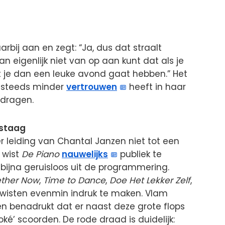
rbij aan en zegt: “Ja, dus dat straalt
n eigenlijk niet van op aan kunt dat als je
 je dan een leuke avond gaat hebben.” Het
er steeds minder
vertrouwen
heeft in haar
dragen.
estaag
r leiding van Chantal Janzen niet tot een
 wist
De Piano
nauwelijks
publiek te
ijna geruisloos uit de programmering.
ether Now
,
Time to Dance
,
Doe Het Lekker Zelf
,
wisten evenmin indruk te maken. Vlam
n benadrukt dat er naast deze grote flops
‘oké’ scoorden. De rode draad is duidelijk: