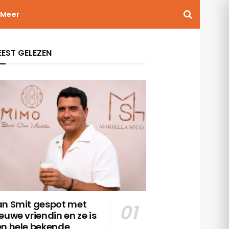
Meer
EST GELEZEN
an Smit gespot met
euwe vriendin en ze is
en hele bekende