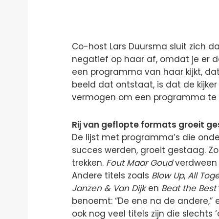
Co-host Lars Duursma sluit zich daa
negatief op haar af, omdat je er da
een programma van haar kijkt, dat
beeld dat ontstaat, is dat de kijk
vermogen om een programma te 
Rij van geflopte formats groeit g
De lijst met programma’s die onde
succes werden, groeit gestaag. Zo
trekken.
Fout Maar Goud
verdween b
Andere titels zoals
Blow Up
,
All Tog
Janzen & Van Dijk
en
Beat the Best
benoemt: “De ene na de andere,” e
ook nog veel titels zijn die slechts 