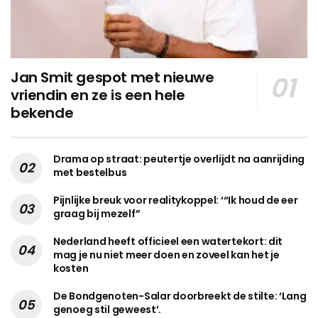
Jan Smit gespot met nieuwe
vriendin en ze is een hele
bekende
Drama op straat: peutertje overlijdt na aanrijding
met bestelbus
Pijnlijke breuk voor realitykoppel: ‘“Ik houd de eer
graag bij mezelf”
Nederland heeft officieel een watertekort: dit
mag je nu niet meer doen en zoveel kan het je
kosten
De Bondgenoten-Salar doorbreekt de stilte: ‘Lang
genoeg stil geweest’.