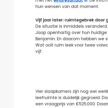
met het
eindresultaat
. De inric
hun wensen van dat moment.
Vijf jaar later: ruimtegebrek door 
De situatie is inmiddels veranderd.
Jaap openhartig over hun huidige 
Benjamin. En daarom hebben we sim
Wat ooit ruim leek voor twee volw
vijf.
Vier slaapkamers zijn nog wel wer
leefruimte is duidelijk gegroeid. 
een vraagprijs van €525.000. Daar