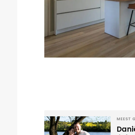
MEEST G
Danië