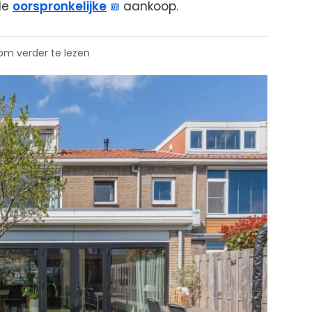
 de
oorspronkelijke
aankoop.
 om verder te lezen