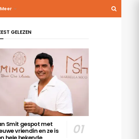
Meer
EST GELEZEN
an Smit gespot met
euwe vriendin en ze is
en hele bekende