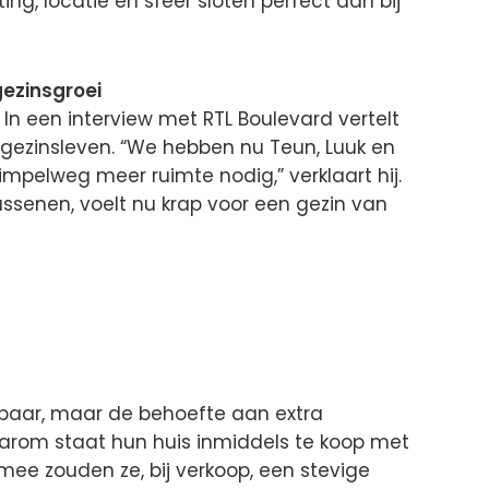
hting, locatie en sfeer sloten perfect aan bij
gezinsgroei
 In een interview met RTL Boulevard vertelt
gezinsleven. “We hebben nu Teun, Luuk en
pelweg meer ruimte nodig,” verklaart hij.
assenen, voelt nu krap voor een gezin van
kbaar, maar de behoefte aan extra
Daarom staat hun huis inmiddels te koop met
mee zouden ze, bij verkoop, een stevige