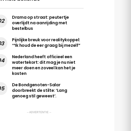
Drama op straat: peutertje
overlijdt na aanrijding met
bestelbus
Pijnlijke breuk voor realitykoppel:
‘“Ik houd de eer graag bij mezelf”
Nederland heeft officieel een
watertekort: dit mag je nu niet
meer doen en zoveel kan het je
kosten
De Bondgenoten-Salar
doorbreekt de stilte: ‘Lang
genoeg stil geweest’.
-- ADVERTENTIE --