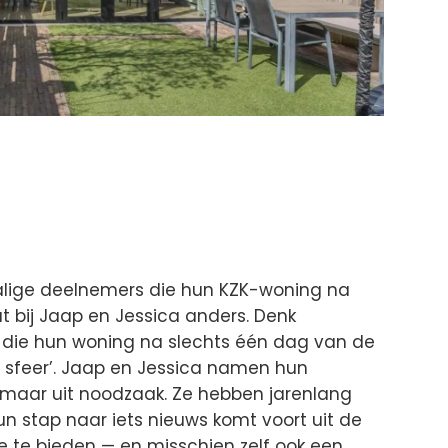
malige deelnemers die hun KZK-woning na
dat bij Jaap en Jessica anders. Denk
, die hun woning na slechts één dag van de
sfeer’. Jaap en Jessica namen hun
, maar uit noodzaak. Ze hebben jarenlang
un stap naar iets nieuws komt voort uit de
 te bieden — en misschien zelf ook een