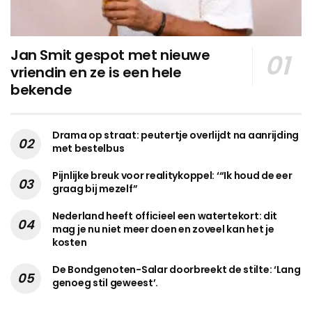
Jan Smit gespot met nieuwe
vriendin en ze is een hele
bekende
Drama op straat: peutertje overlijdt na aanrijding
met bestelbus
Pijnlijke breuk voor realitykoppel: ‘“Ik houd de eer
graag bij mezelf”
Nederland heeft officieel een watertekort: dit
mag je nu niet meer doen en zoveel kan het je
kosten
De Bondgenoten-Salar doorbreekt de stilte: ‘Lang
genoeg stil geweest’.