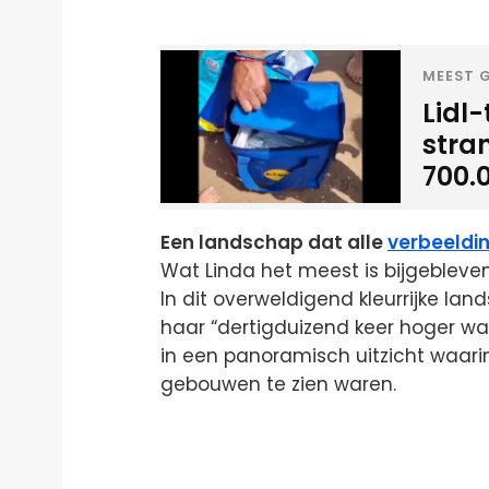
MEEST G
Lidl
stra
700.
Een landschap dat alle
verbeeldi
Wat Linda het meest is bijgebleven,
In dit overweldigend kleurrijke la
haar “dertigduizend keer hoger w
in een panoramisch uitzicht waari
gebouwen te zien waren.