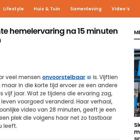
Lifestyle
Huis & Tuin
Samenleving
Video’s
chte hemelervaring na 15 minuten
ME
n
oor veel mensen
onvoorstelbaar
is. Vijftien
 maar in die korte tijd ervoer ze een andere
s vijf jaar. Wat ze tijdens die ervaring zag,
leven voorgoed veranderd. Haar verhaal,
soonlijke video van 28 minuten, geeft je een
– een plek die volgens haar net zo tastbaar
Sl
 leeft.
m
sp