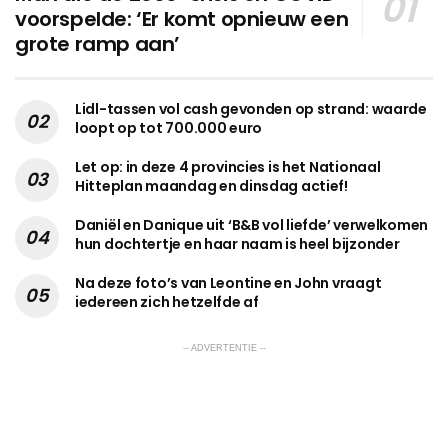
voorspelde: ‘Er komt opnieuw een
grote ramp aan’
Lidl-tassen vol cash gevonden op strand: waarde
loopt op tot 700.000 euro
Let op: in deze 4 provincies is het Nationaal
Hitteplan maandag en dinsdag actief!
Daniël en Danique uit ‘B&B vol liefde’ verwelkomen
hun dochtertje en haar naam is heel bijzonder
Na deze foto’s van Leontine en John vraagt
iedereen zich hetzelfde af
-- ADVERTENTIE --