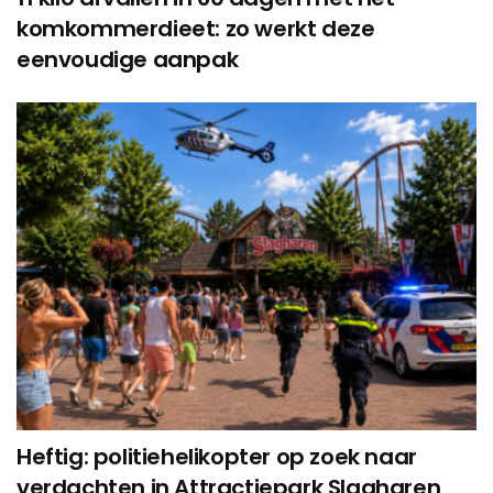
komkommerdieet: zo werkt deze
eenvoudige aanpak
Heftig: politiehelikopter op zoek naar
verdachten in Attractiepark Slagharen