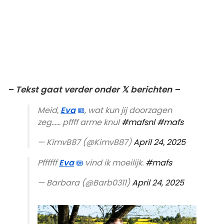
– Tekst gaat verder onder 𝕏 berichten –
Meid,
Eva
, wat kun jij doorzagen
zeg…… pffff arme knul
#mafsnl
#mafs
— KimvB87 (@KimvB87)
April 24, 2025
Pffffff
Eva
vind ik moeilijk.
#mafs
— Barbara (@Barb0311)
April 24, 2025