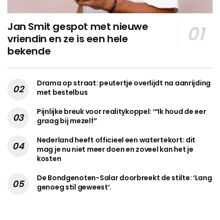
Jan Smit gespot met nieuwe
vriendin en ze is een hele
bekende
Drama op straat: peutertje overlijdt na aanrijding
met bestelbus
Pijnlijke breuk voor realitykoppel: ‘“Ik houd de eer
graag bij mezelf”
Nederland heeft officieel een watertekort: dit
mag je nu niet meer doen en zoveel kan het je
kosten
De Bondgenoten-Salar doorbreekt de stilte: ‘Lang
genoeg stil geweest’.