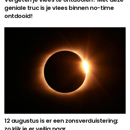
geniale truc is je vlees binnen no-time
ontdooid!
12 augustus is er een zonsverduistering:
zo kijk je er veilig naar…