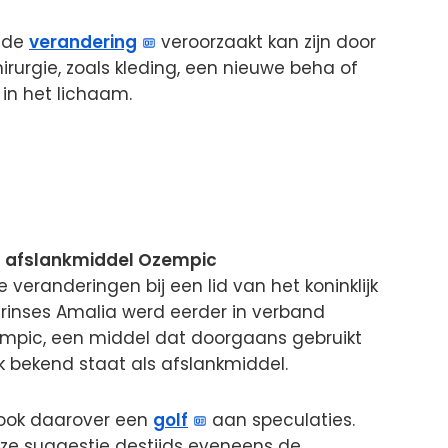
t de
verandering
veroorzaakt kan zijn door
rurgie, zoals kleding, een nieuwe beha of
in het lichaam.
n afslankmiddel Ozempic
ke veranderingen bij een lid van het koninklijk
 Prinses Amalia werd eerder in verband
mpic, een middel dat doorgaans gebruikt
k bekend staat als afslankmiddel.
d ook daarover een
golf
aan speculaties.
ze suggestie destijds eveneens de