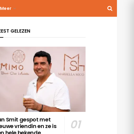
Meer
EST GELEZEN
an Smit gespot met
euwe vriendin en ze is
en hele bekende