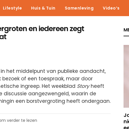
Lifestyle
Huis & Tuin
Samenleving
Video’s
rgroten en iedereen zegt
ME
at
in het middelpunt van publieke aandacht,
jk bezoek of een toespraak, maar door
hetische ingreep. Het weekblad
Story
heeft
e discussie aangezwengeld, waarin de
ningin een borstvergroting heeft ondergaan.
J
 om verder te lezen
ni
e