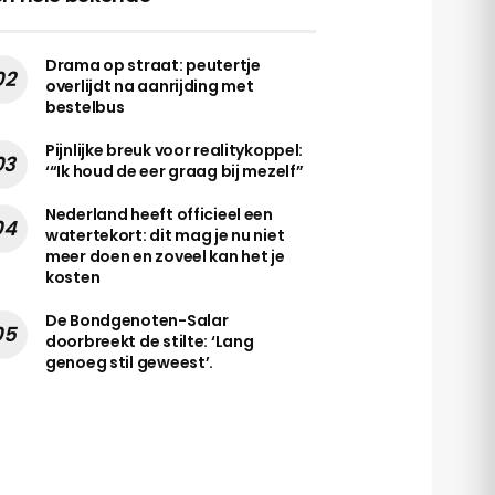
Drama op straat: peutertje
overlijdt na aanrijding met
bestelbus
Pijnlijke breuk voor realitykoppel:
‘“Ik houd de eer graag bij mezelf”
Nederland heeft officieel een
watertekort: dit mag je nu niet
meer doen en zoveel kan het je
kosten
De Bondgenoten-Salar
doorbreekt de stilte: ‘Lang
genoeg stil geweest’.