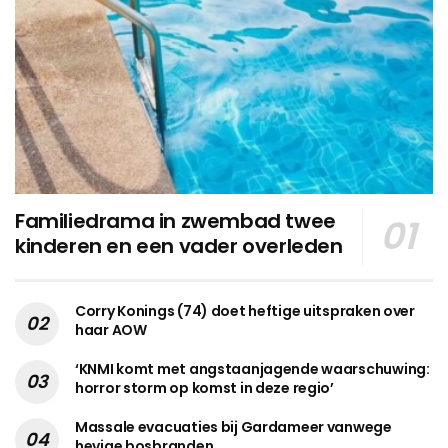
Familiedrama in zwembad twee
kinderen en een vader overleden
Corry Konings (74) doet heftige uitspraken over
haar AOW
‘KNMI komt met angstaanjagende waarschuwing:
horror storm op komst in deze regio’
Massale evacuaties bij Gardameer vanwege
hevige bosbranden