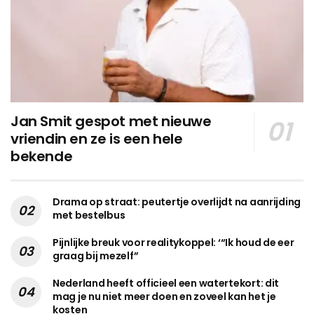
Jan Smit gespot met nieuwe
vriendin en ze is een hele
bekende
Drama op straat: peutertje overlijdt na aanrijding
met bestelbus
Pijnlijke breuk voor realitykoppel: ‘“Ik houd de eer
graag bij mezelf”
Nederland heeft officieel een watertekort: dit
mag je nu niet meer doen en zoveel kan het je
kosten