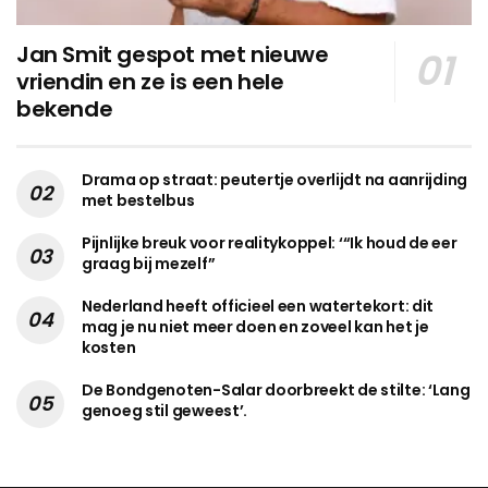
Jan Smit gespot met nieuwe
vriendin en ze is een hele
bekende
Drama op straat: peutertje overlijdt na aanrijding
met bestelbus
Pijnlijke breuk voor realitykoppel: ‘“Ik houd de eer
graag bij mezelf”
Nederland heeft officieel een watertekort: dit
mag je nu niet meer doen en zoveel kan het je
kosten
De Bondgenoten-Salar doorbreekt de stilte: ‘Lang
genoeg stil geweest’.