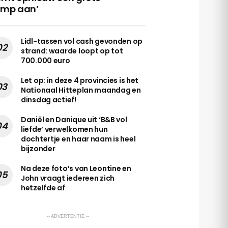
amp aan’
Lidl-tassen vol cash gevonden op
strand: waarde loopt op tot
700.000 euro
Let op: in deze 4 provincies is het
Nationaal Hitteplan maandag en
dinsdag actief!
Daniël en Danique uit ‘B&B vol
liefde’ verwelkomen hun
dochtertje en haar naam is heel
bijzonder
Na deze foto’s van Leontine en
John vraagt iedereen zich
hetzelfde af
-- ADVERTENTIE --