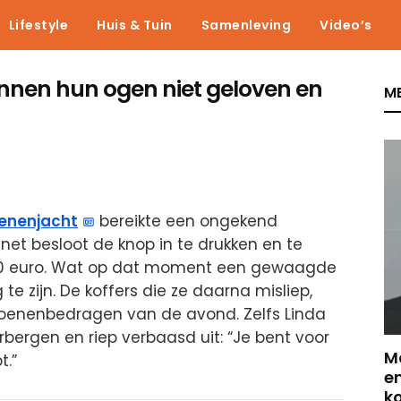
Lifestyle
Huis & Tuin
Samenleving
Video’s
unnen hun ogen niet geloven en
ME
oenenjacht
bereikte een ongekend
et besloot de knop in te drukken en te
000 euro. Wat op dat moment een gewaagde
 te zijn. De koffers die ze daarna misliep,
joenenbedragen van de avond. Zelfs Linda
rbergen en riep verbaasd uit: “Je bent voor
Ma
t.”
en
k