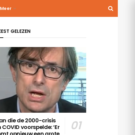
Meer
EST GELEZEN
n die de 2000-crisis
 COVID voorspelde: ‘Er
omt opnieuw een grote