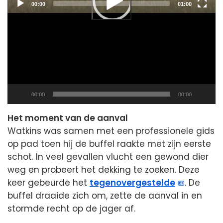
Current
Total
00:00
01:00
time
duration
Current
Total
00:00
00:00
time
duration
Het moment van de aanval
Watkins was samen met een professionele gids
op pad toen hij de buffel raakte met zijn eerste
schot. In veel gevallen vlucht een gewond dier
weg en probeert het dekking te zoeken. Deze
keer gebeurde het
tegenovergestelde
. De
buffel draaide zich om, zette de aanval in en
stormde recht op de jager af.