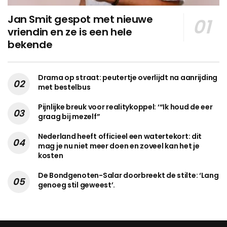
Jan Smit gespot met nieuwe
vriendin en ze is een hele
bekende
Drama op straat: peutertje overlijdt na aanrijding
met bestelbus
Pijnlijke breuk voor realitykoppel: ‘“Ik houd de eer
graag bij mezelf”
Nederland heeft officieel een watertekort: dit
mag je nu niet meer doen en zoveel kan het je
kosten
De Bondgenoten-Salar doorbreekt de stilte: ‘Lang
genoeg stil geweest’.