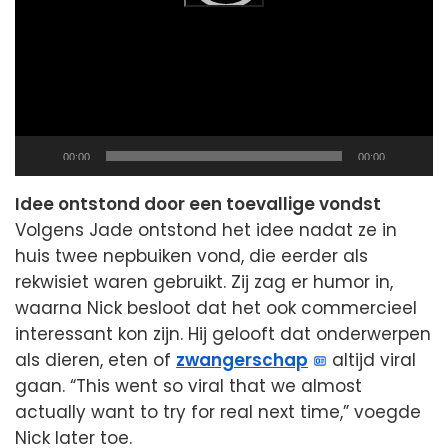
Current
Total
00:00
00:00
time
duration
Idee ontstond door een toevallige vondst
Volgens Jade ontstond het idee nadat ze in
huis twee nepbuiken vond, die eerder als
rekwisiet waren gebruikt. Zij zag er humor in,
waarna Nick besloot dat het ook commercieel
interessant kon zijn. Hij gelooft dat onderwerpen
als dieren, eten of
zwangerschap
altijd viral
gaan. “This went so viral that we almost
actually want to try for real next time,” voegde
Nick later toe.