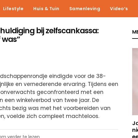
Lifestyle
Huis & Tuin
Samenleving
Video’s
uldiging bij zelfscankassa:
ME
f was”
dschappenrondje eindigde voor de 38-
ijnlijke en vernederende ervaring. Tijdens een
 onverwachts geconfronteerd met een
en een winkelverbod van twee jaar. De
echts bezig was met het voorbereiden van
en, voelde zich compleet machteloos.
J
ni
e
 om verder te lezen