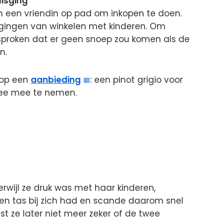
isging
n een vriendin op pad om inkopen te doen.
agingen van winkelen met kinderen. Om
sproken dat er geen snoep zou komen als de
n.
g op een
aanbieding
: een pinot grigio voor
twee mee te nemen.
Terwijl ze druk was met haar kinderen,
een tas bij zich had en scande daarom snel
t ze later niet meer zeker of de twee