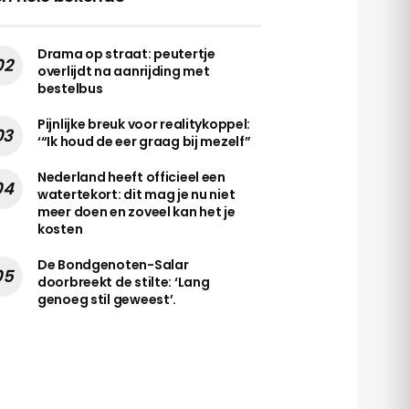
Drama op straat: peutertje
overlijdt na aanrijding met
bestelbus
Pijnlijke breuk voor realitykoppel:
‘“Ik houd de eer graag bij mezelf”
Nederland heeft officieel een
watertekort: dit mag je nu niet
meer doen en zoveel kan het je
kosten
De Bondgenoten-Salar
doorbreekt de stilte: ‘Lang
genoeg stil geweest’.