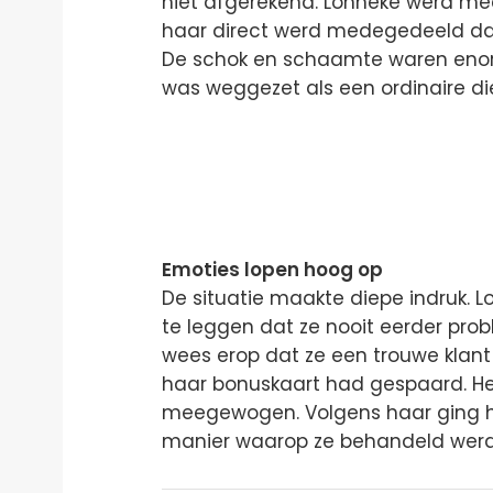
niet afgerekend. Lonneke werd m
haar direct werd medegedeeld dat
De schok en schaamte waren enorm.
was weggezet als een ordinaire die
Emoties lopen hoog op
De situatie maakte diepe indruk. L
te leggen dat ze nooit eerder pr
wees erop dat ze een trouwe klant
haar bonuskaart had gespaard. Het
meegewogen. Volgens haar ging he
manier waarop ze behandeld werd