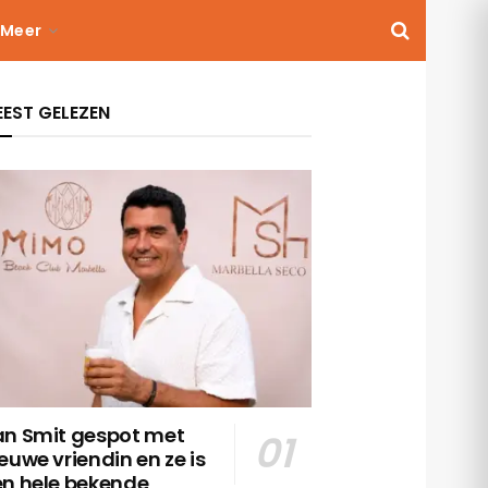
Meer
EST GELEZEN
an Smit gespot met
euwe vriendin en ze is
en hele bekende